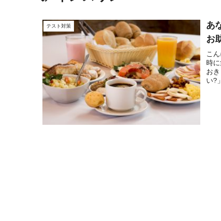
あ
テスト対策
お助
こん
時に
おき
い?