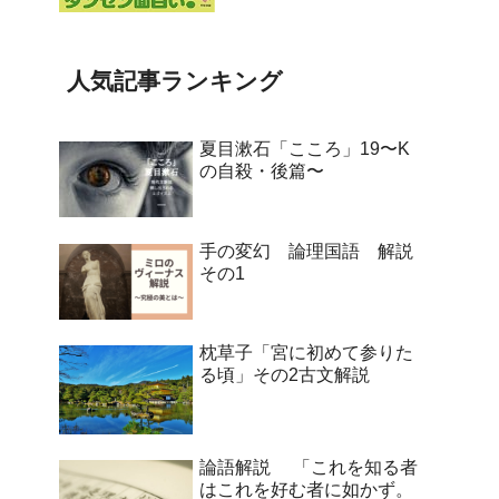
人気記事ランキング
夏目漱石「こころ」19〜K
の自殺・後篇〜
手の変幻 論理国語 解説
その1
枕草子「宮に初めて参りた
る頃」その2古文解説
論語解説 「これを知る者
はこれを好む者に如かず。