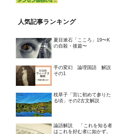
人気記事ランキング
夏目漱石「こころ」19〜K
の自殺・後篇〜
手の変幻 論理国語 解説
その1
枕草子「宮に初めて参りた
る頃」その2古文解説
論語解説 「これを知る者
はこれを好む者に如かず。