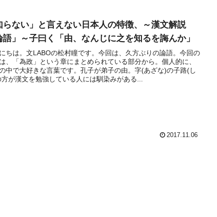
知らない」と言えない日本人の特徴、～漢文解説
論語」～子曰く「由、なんじに之を知るを誨んか」
にちは。文LABOの松村瞳です。今回は、久方ぶりの論語。今回の
は、「為政」という章にまとめられている部分から。個人的に、
の中で大好きな言葉です。孔子が弟子の由。字(あざな)の子路(し
の方が漢文を勉強している人には馴染みがある...
2017.11.06