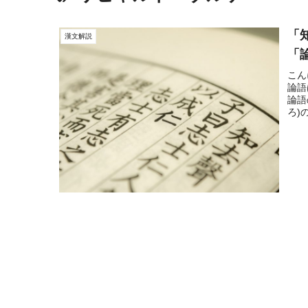
「
漢文解説
「
こん
論語
論語
ろ)