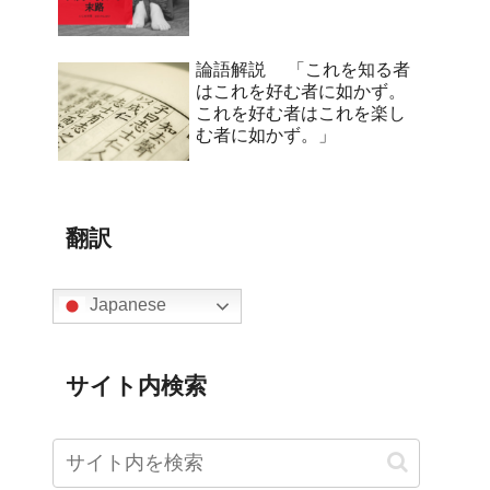
論語解説 「これを知る者
はこれを好む者に如かず。
これを好む者はこれを楽し
む者に如かず。」
翻訳
Japanese
サイト内検索