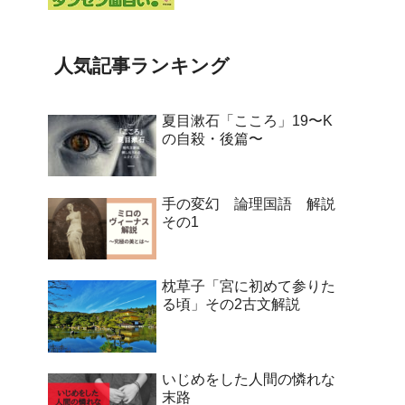
人気記事ランキング
夏目漱石「こころ」19〜K
の自殺・後篇〜
手の変幻 論理国語 解説
その1
枕草子「宮に初めて参りた
る頃」その2古文解説
いじめをした人間の憐れな
末路