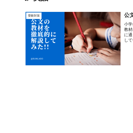
公
受験対策
小学
教材
に通
して