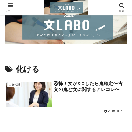
メニュー
検索
化ける
恐怖！女が⚪︎⚪︎したら鬼確定〜古
古文常識
文の鬼と女に関するアレコレ〜
2018.01.27