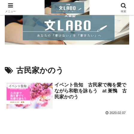
メニュー
検索
古民家かのう
イベント告知 古民家で梅を愛で
イベント告知
ながら和歌を詠もう at 巣鴨 古
民家かのう
2020.02.07