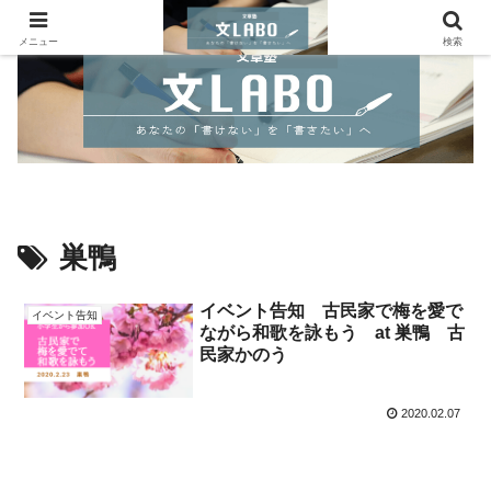
メニュー
検索
巣鴨
イベント告知 古民家で梅を愛で
イベント告知
ながら和歌を詠もう at 巣鴨 古
民家かのう
2020.02.07