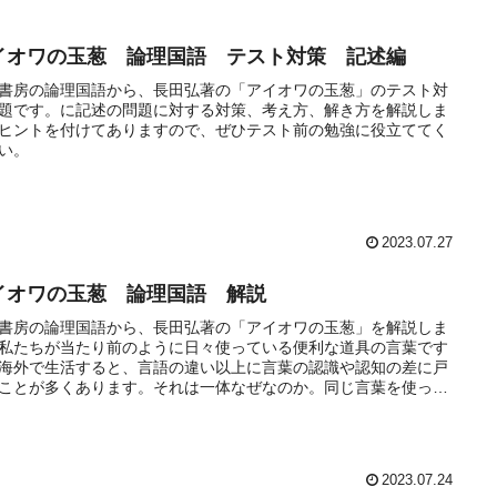
イオワの玉葱 論理国語 テスト対策 記述編
書房の論理国語から、長田弘著の「アイオワの玉葱」のテスト対
題です。に記述の問題に対する対策、考え方、解き方を解説しま
ヒントを付けてありますので、ぜひテスト前の勉強に役立ててく
い。
2023.07.27
イオワの玉葱 論理国語 解説
書房の論理国語から、長田弘著の「アイオワの玉葱」を解説しま
私たちが当たり前のように日々使っている便利な道具の言葉です
海外で生活すると、言語の違い以上に言葉の認識や認知の差に戸
ことが多くあります。それは一体なぜなのか。同じ言葉を使って
かり合えない場合、言葉の裏側にある何がずれているのか。筆者
張を読み取ります。
2023.07.24