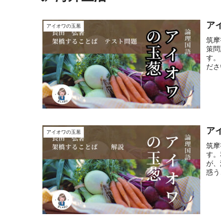
ア
アイオワの玉葱
筑摩
策問
す。
ださ
ア
アイオワの玉葱
筑摩
す。
が、
惑う
も分
の主