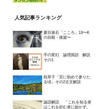
人気記事ランキング
夏目漱石「こころ」19〜K
の自殺・後篇〜
手の変幻 論理国語 解説
その1
枕草子「宮に初めて参りた
る頃」その2古文解説
論語解説 「これを知る者
はこれを好む者に如かず。