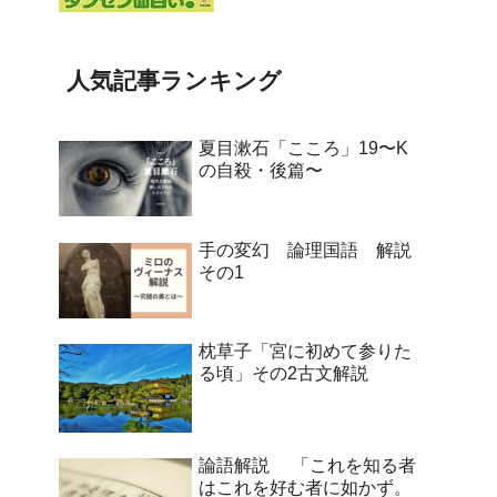
人気記事ランキング
夏目漱石「こころ」19〜K
の自殺・後篇〜
手の変幻 論理国語 解説
その1
枕草子「宮に初めて参りた
る頃」その2古文解説
論語解説 「これを知る者
はこれを好む者に如かず。