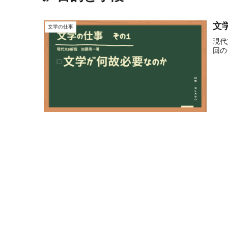
文
文学の仕事
現代
回の