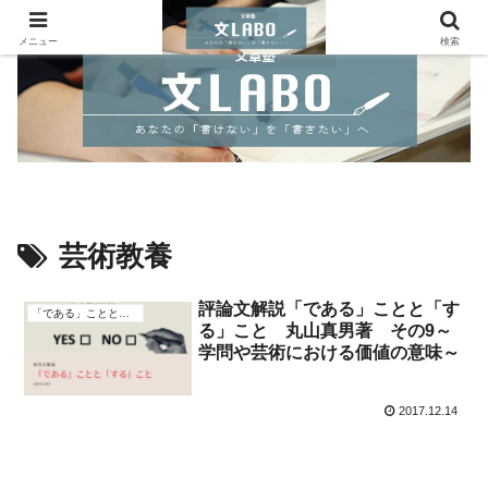
メニュー
検索
芸術教養
評論文解説「である」ことと「す
「である」ことと「する」こと
る」こと 丸山真男著 その9～
学問や芸術における価値の意味～
2017.12.14