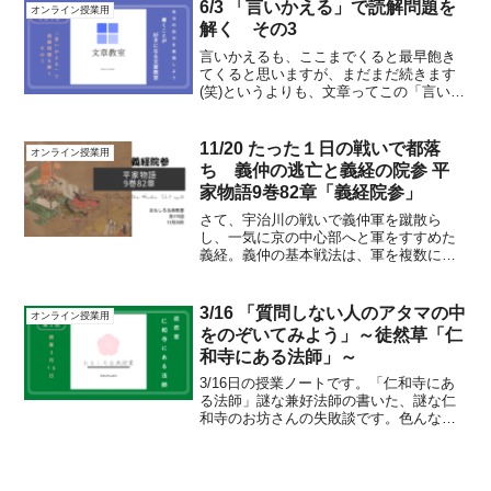
くなってしまいます。なので...
6/3 「言いかえる」で読解問題を
オンライン授業用
解く その3
言いかえるも、ここまでくると最早飽き
てくると思いますが、まだまだ続きます
(笑)というよりも、文章ってこの「言いか
える」をただひたすらやっているだけな
んです。すごく単純化すると。「意見を
言いましょう」というのも、自分の考え
11/20 たった１日の戦いで都落
オンライン授業用
を人にわかりやすいよ...
ち 義仲の逃亡と義経の院参 平
家物語9巻82章「義経院参」
さて、宇治川の戦いで義仲軍を蹴散ら
し、一気に京の中心部へと軍をすすめた
義経。義仲の基本戦法は、軍を複数に分
けて配置し、包囲戦を行うことがこれま
での定番でした。地の利が圧倒的に強い
北国での戦闘ならばそれも通用したので
3/16 「質問しない人のアタマの中
オンライン授業用
しょうが、地の利が少なく、...
をのぞいてみよう」～徒然草「仁
和寺にある法師」～
3/16日の授業ノートです。「仁和寺にあ
る法師」謎な兼好法師の書いた、謎な仁
和寺のお坊さんの失敗談です。色んな説
明書に「微笑ましい失敗」と書かれてい
ますが、ディズニーで例えたら、舞浜駅
まで行ったのに、ゲート近くまで行っ
て、ディズニーはいらず...