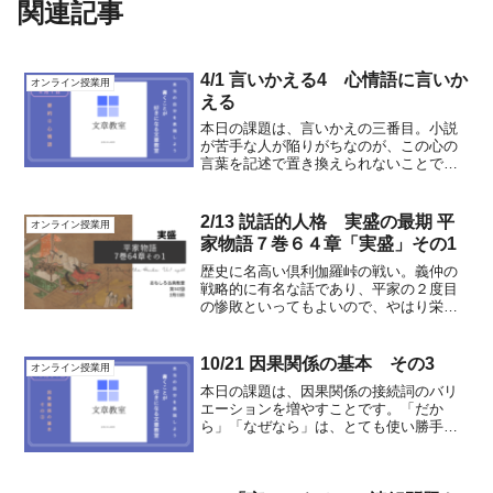
関連記事
4/1 言いかえる4 心情語に言いか
オンライン授業用
える
本日の課題は、言いかえの三番目。小説
が苦手な人が陥りがちなのが、この心の
言葉を記述で置き換えられないことで
す。会話文には必ず感情がある。とんな
気持ちで、それを言っているのか。どん
な気分になるのか。それを考えてみる。
2/13 説話的人格 実盛の最期 平
オンライン授業用
練習してみましょう!文章 ...
家物語７巻６４章「実盛」その1
歴史に名高い倶利伽羅峠の戦い。義仲の
戦略的に有名な話であり、平家の２度目
の惨敗といってもよいので、やはり栄枯
盛衰は記憶に刻まれやすいのがこのエピ
ソードからも解ります。この斎藤別当実
盛。最後の所領はどこだったのかなと思
10/21 因果関係の基本 その3
オンライン授業用
って調べてみたら、生まれ...
本日の課題は、因果関係の接続詞のバリ
エーションを増やすことです。「だか
ら」「なぜなら」は、とても使い勝手が
良い接続詞なのですが、それだけに頼っ
てしまうとワンパターンになってしまう
し、違う表現を使った文章を読み解けな