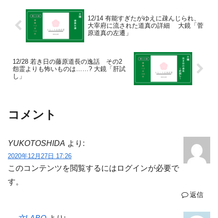
12/14 有能すぎたがゆえに疎んじられ、
大宰府に流された道真の詳細 大鏡「菅
原道真の左遷」
12/28 若き日の藤原道長の逸話 その2
怨霊よりも怖いものは……? 大鏡「肝試
し」
コメント
YUKOTOSHIDA
より:
2020年12月27日 17:26
このコンテンツを閲覧するにはログインが必要で
す。
返信