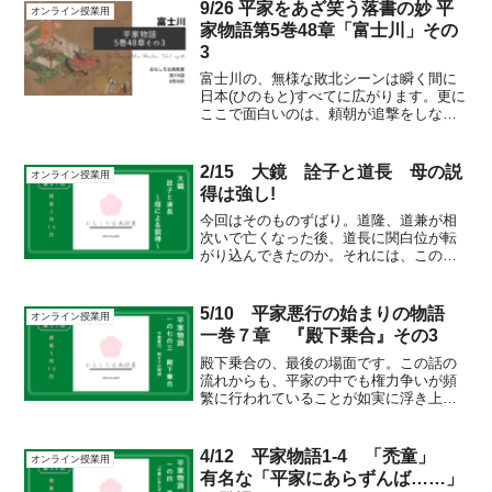
9/26 平家をあざ笑う落書の妙 平
オンライン授業用
家物語第5巻48章「富士川」その
3
富士川の、無様な敗北シーンは瞬く間に
日本(ひのもと)すべてに広がります。更に
ここで面白いのは、頼朝が追撃をしなか
ったことです。石橋山での敗北の記憶が
鮮明だったのか、それとも北条家をはじ
め、坂東の武者達を完璧に統率している
2/15 大鏡 詮子と道長 母の説
オンライン授業用
わけではない、という...
得は強し!
今回はそのものずばり。道隆、道兼が相
次いで亡くなった後、道長に関白位が転
がり込んできたのか。それには、この詮
子さんが多いにかかわっていました。
十 詮子と道長「道隆兄さんから道兼兄
さんに関白位が続いたのに、ここで道長
5/10 平家悪行の始まりの物語
オンライン授業用
に渡さずに、伊周に関白位が...
一巻７章 『殿下乗合』その3
殿下乗合の、最後の場面です。この話の
流れからも、平家の中でも権力争いが頻
繁に行われていることが如実に浮き上が
ってきます。ここでポイントになるの
が、日本三忠臣(他の２人は、楠木正成と
万里小路藤房)の一人とも言われている、
4/12 平家物語1-4 「禿童」
オンライン授業用
長男の平重盛の存在です...
有名な「平家にあらずんば……」