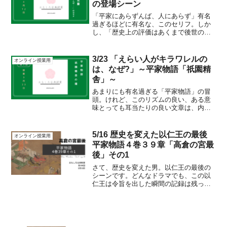
の登場シーン
「平家にあらずんば、人にあらず」有名
過ぎるほどに有名な、このセリフ。しか
し、「歴史上の評価はあくまで後世の
人々の評価であり、大衆は真実よりも、
より歴史『らしい』記述やエピソードを
好み、それを真実だと思い込む」とい
3/23 「えらい人がキラワレルの
オンライン授業用
う、歴史を勉強するときのお決...
は、なぜ?」～平家物語「祇園精
舎」～
あまりにも有名過ぎる「平家物語」の冒
頭。けれど、このリズムの良い、ある意
味とっても耳当たりの良い文章は、内容
をきちんと見ていくと、実はとんでもな
いものの塊だったりします（笑）授業の
最初と最後で、この文章のイメージが変
5/16 歴史を変えた以仁王の最後
オンライン授業用
わったならば。この文章を...
平家物語４巻３９章「高倉の宮最
後」その1
さて、歴史を変えた男。以仁王の最後の
シーンです。どんなドラマでも、この以
仁王は令旨を出した瞬間の記録は残って
いるのですが、大概その最後まで書かれ
ている歴史書は少ないです。それもその
はずで、準備不足で挙兵をし、「きっと
兵が集まるはず」と思い込...