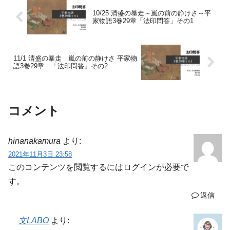
10/25 清盛の暴走～嵐の前の静けさ～平
家物語3巻29章「法印問答」その1
11/1 清盛の暴走 嵐の前の静けさ 平家物
語3巻29章 「法印問答」その2
コメント
hinanakamura
より:
2021年11月3日 23:58
このコンテンツを閲覧するにはログインが必要で
す。
返信
文LABO
より: