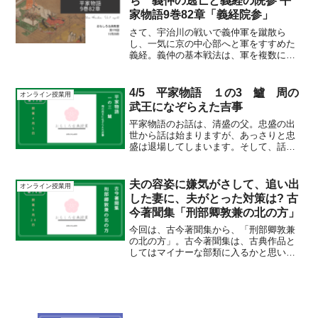
ち 義仲の逃亡と義経の院参 平
家物語9巻82章「義経院参」
さて、宇治川の戦いで義仲軍を蹴散ら
し、一気に京の中心部へと軍をすすめた
義経。義仲の基本戦法は、軍を複数に分
けて配置し、包囲戦を行うことがこれま
での定番でした。地の利が圧倒的に強い
北国での戦闘ならばそれも通用したので
4/5 平家物語 １の3 鱸 周の
オンライン授業用
しょうが、地の利が少なく、...
武王になぞらえた吉事
平家物語のお話は、清盛の父。忠盛の出
世から話は始まりますが、あっさりと忠
盛は退場してしまいます。そして、話は
息子の清盛に。このお話の中で、あっさ
りと保元・平治の乱が終わっています
が、当時政治の中心だった「治天の君」
夫の容姿に嫌気がさして、追い出
オンライン授業用
は、鳥羽院から後白河院に移...
した妻に、夫がとった対策は? 古
今著聞集「刑部卿敦兼の北の方」
今回は、古今著聞集から、「刑部卿敦兼
の北の方」。古今著聞集は、古典作品と
してはマイナーな部類に入るかと思いま
すが、(今昔や宇治拾遺と比べて)鎌倉時代
に成立した説話集となります。この古今
著聞集の特徴は、平安時代の王朝文学へ
のあこがれです。良く...