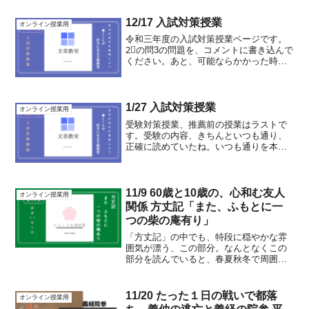
12/17 入試対策授業
オンライン授業用
令和三年度の入試対策授業ページです。
2⃣の問3の問題を、コメントに書き込んで
ください。あと、可能ならかかった時間
も、計っておきましょう。令和三年度
問題 北園高校添削後
1/27 入試対策授業
オンライン授業用
受験対策授業、推薦前の授業はラストで
す。受験の内容、きちんといつも通り、
正確に読めていたね。いつも通りを本番
で出せることは、とても素晴らしいこと
です。もし、良かったら、中学受験の時
の受験と、高校受験の今と比べて、どん
な感覚がありますか?同じ...
11/9 60歳と10歳の、心和む友人
オンライン授業用
関係 方丈記「また、ふもとに一
つの柴の庵有り」
「方丈記」の中でも、特段に穏やかな雰
囲気が漂う、この部分。なんとなくこの
部分を読んでいると、春夏秋冬で周囲に
ある自然と、自分の周りに存在してくれ
る人々との関係で心が満たされないのな
らば、それは心のどこかが疲れ、病んで
11/20 たった１日の戦いで都落
オンライン授業用
いる証拠なのだろうと言わ...