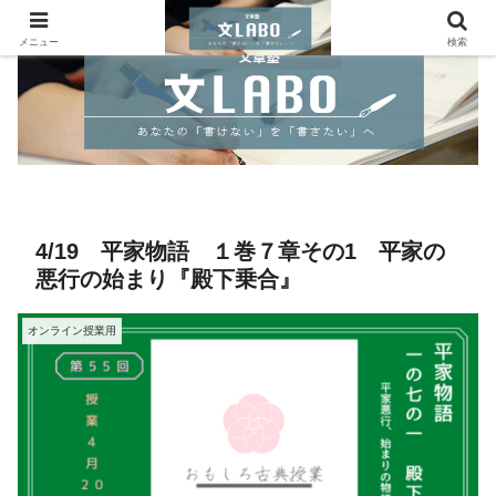
メニュー
検索
4/19 平家物語 １巻７章その1 平家の
悪行の始まり『殿下乗合』
オンライン授業用