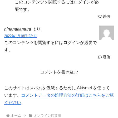
このコンテンツを閲覧するにはログインが必
要です。
返信
hinanakamura
より:
2022年1月18日 22:11
このコンテンツを閲覧するにはログインが必要で
す。
返信
コメントを書き込む
このサイトはスパムを低減するために Akismet を使って
います。
コメントデータの処理方法の詳細はこちらをご覧
ください
。
ホーム
オンライン授業用