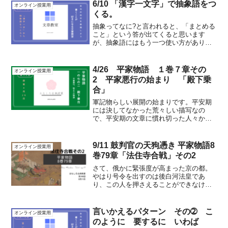
6/10 「漢字一文字」で抽象語をつ
オンライン授業用
くる。
抽象ってなに?と言われると、「まとめる
こと」という答が出てくると思います
が、抽象語にはもう一つ使い方がありま
す。それは、「イメージを広げること」
です。漢字は、「抽象語」です。具体的
なものを指し示す漢字ももちろんありま
4/26 平家物語 １巻７章その
オンライン授業用
すが、語源を調べると本当...
2 平家悪行の始まり 「殿下乗
合」
軍記物らしい展開の始まりです。平安期
には決してなかった荒々しい描写なの
で、平安期の文章に慣れ切った人々から
は、平家物語は熱狂的に支持された部分
は、この解りやすい展開と、「平家=悪」
「源氏=善」という単純構造で描かれてい
9/11 鼓判官の天狗憑き 平家物語8
オンライン授業用
る点にあります。平安期...
巻79章「法住寺合戦」その2
さて、俄かに緊張度が高まった京の都。
やはり号令を出すのは後白河法皇であ
り、この人を押さえることができなけれ
ば、京では生き残れないことを意味して
います。絶対権力者の力を削いでいた清
盛はやり方はどうであれ、政治的嗅覚に
言いかえるパターン その➁ こ
オンライン授業用
優れていたのでしょう。そう...
のように 要するに いわば