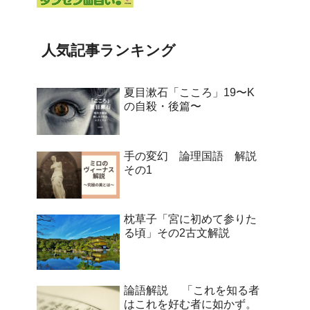
人気記事ランキング
夏目漱石「こころ」19〜K
の自殺・後篇〜
手の変幻 論理国語 解説
その1
枕草子「宮に初めて参りた
る頃」その2古文解説
論語解説 「これを知る者
はこれを好む者に如かず。