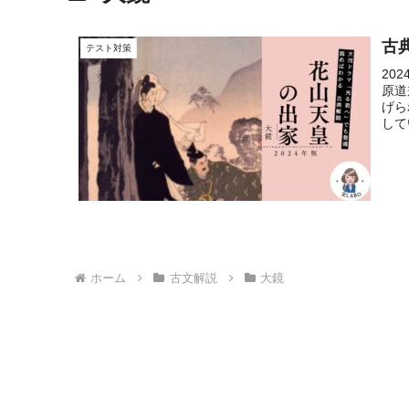
古
テスト対策
20
原道
げら
して
ホーム
古文解説
大鏡