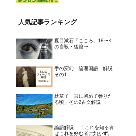
人気記事ランキング
夏目漱石「こころ」19〜K
の自殺・後篇〜
手の変幻 論理国語 解説
その1
枕草子「宮に初めて参りた
る頃」その2古文解説
論語解説 「これを知る者
はこれを好む者に如かず。