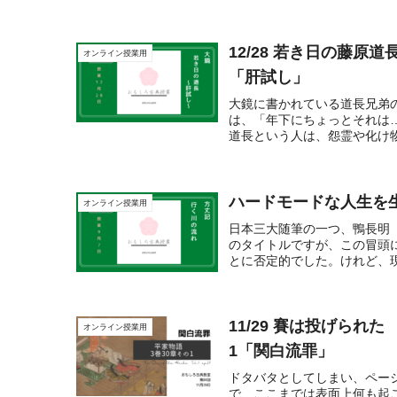
12/28 若き日の藤原
オンライン授業用
「肝試し」
大鏡に書かれている道長兄弟
は、「年下にちょっとそれは
道長という人は、怨霊や化け物
ハードモードな人生を
オンライン授業用
日本三大随筆の一つ、鴨長明
のタイトルですが、この冒頭
とに否定的でした。けれど、現
11/29 賽は投げら
オンライン授業用
1「関白流罪」
ドタバタとしてしまい、ペー
で、ここまでは表面上何も起