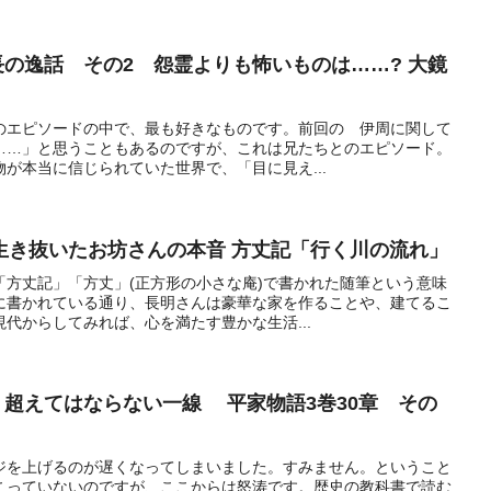
道長の逸話 その2 怨霊よりも怖いものは……? 大鏡
のエピソードの中で、最も好きなものです。前回の 伊周に関して
……」と思うこともあるのですが、これは兄たちとのエピソード。
が本当に信じられていた世界で、「目に見え...
生き抜いたお坊さんの本音 方丈記「行く川の流れ」
「方丈記」「方丈」(正方形の小さな庵)で書かれた随筆という意味
に書かれている通り、長明さんは豪華な家を作ることや、建てるこ
代からしてみれば、心を満たす豊かな生活...
れた 超えてはならない一線 平家物語3巻30章 その
ジを上げるのが遅くなってしまいました。すみません。ということ
こっていないのですが、ここからは怒涛です。歴史の教科書で読む