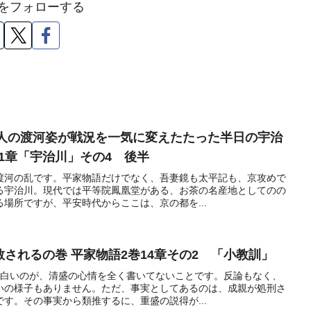
Oをフォローする
徒歩1人の渡河姿が戦況を一気に変えたたった半日の宇治
81章「宇治川」その4 後半
渡河の乱です。平家物語だけでなく、吾妻鏡も太平記も、京攻めで
る宇治川。現代では平等院鳳凰堂がある、お茶の名産地としてのの
場所ですが、平安時代からここは、京の都を...
教されるの巻 平家物語2巻14章その2 「小教訓」
面白いのが、清盛の心情を全く書いてないことです。反論もなく、
いの様子もありません。ただ、事実としてあるのは、成親が処刑さ
す。その事実から類推するに、重盛の説得が...