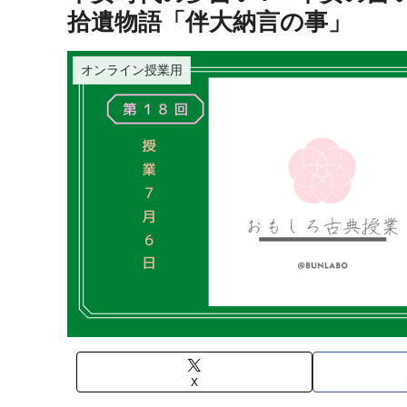
拾遺物語「伴大納言の事」
オンライン授業用
X