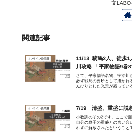
文LAB
関連記事
11/13 騎馬2人、
オンライン授業用
川攻略 「平家物語9巻
さて、平家物語名物、宇治川
必ず戦局の要所として描かれ
んびりとした光景が残っている
7/19 清盛、重盛に説
オンライン授業用
小教訓のその2です。ここで
自分の息子の重盛との言い合
れずに解放されたということで