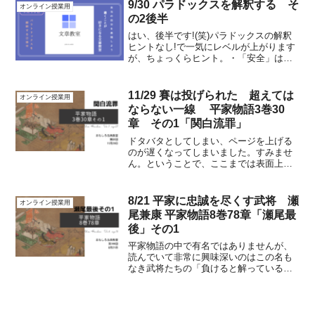
と、意思統一が計れないから混乱してし
9/30 パラドックスを解釈する そ
オンライン授業用
まうのでしょうね。超えら...
の2後半
はい、後半です!(笑)パラドックスの解釈
ヒントなし!で一気にレベルが上がります
が、ちょっくらヒント。・「安全」は
「危険」➡安全な場所の例示を考える。
芝生だらけの公園とか、バリアフリーが
完備の通路とか。そこで「危険」になる
11/29 賽は投げられた 超えては
オンライン授業用
事って、どんな場合だ...
ならない一線 平家物語3巻30
章 その1「関白流罪」
ドタバタとしてしまい、ページを上げる
のが遅くなってしまいました。すみませ
ん。ということで、ここまでは表面上何
も起こっていないのですが、ここからは
怒涛です。歴史の教科書で読む清盛の政
権強奪のような暴走がここから始まるの
8/21 平家に忠誠を尽くす武将 瀬
オンライン授業用
ですが、平家物語をここま...
尾兼康 平家物語8巻78章「瀬尾最
後」その1
平家物語の中で有名ではありませんが、
読んでいて非常に興味深いのはこの名も
なき武将たちの「負けると解っているの
に挑む戦い」の描写です。もちろん、こ
れが書かれたのは鎌倉時代の中期です
し、室町、江戸とより読み物として面白
くするために色々なエピソー...