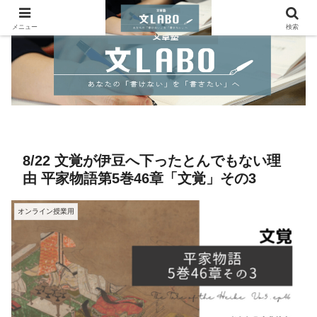
メニュー
検索
8/22 文覚が伊豆へ下ったとんでもない理
由 平家物語第5巻46章「文覚」その3
オンライン授業用