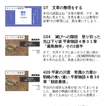
1/7 文章の整理をする
オンライン授業用
本日の課題はね「文章の整理」です。無
作為に見えても、文章を書くには整理が
必要!その整理には、図を書いてしまうの
が一番です。外側が抽象。内側に入るほ
どに、具体になっていく。この感覚を身
につけましょう。 宿題は、１番から４番
までの、具体化の文章...
1/24 滅びへの階段 登り切った
オンライン授業用
先は下り坂 平家物語４巻３１章
「厳島御幸」その1後半
さて、大河ドラマにあっさりと追い抜か
れてしまいましたが……(笑)幽閉時期の治
承４年のお正月。高倉上皇の行幸先に厳
島神社を選んだことで、色々な小競り合
いが起こります。伊豆は伊豆でもめてい
ますが、京も京でもめていたという……
4/28 平家の川渡 常識か力業か
オンライン授業用
しかし、伊豆からは、...
戦略の食い違い 平家物語４巻３8
章「頼政最後」
宇治川の攻防も決着が近づいてまいりま
した。義経の鵯越の逆落としもそうです
が、思ってもみないところから急襲され
ると軍隊がもろいのは、大群であるがゆ
えに、臨機応変に動くことができない事