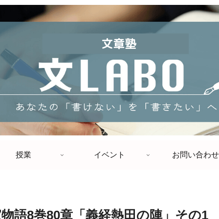
授業
イベント
お問い合わせ
平家物語8巻80章「義経熱田の陣」その1