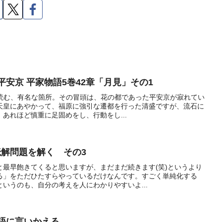
・平安京 平家物語5巻42章「月見」その1
必ず読む、有名な箇所。その冒頭は、花の都であった平安京が寂れてい
天皇にあやかって、福原に強引な遷都を行った清盛ですが、流石に
あれほど慎重に足固めをし、行動をし...
で読解問題を解く その3
と最早飽きてくると思いますが、まだまだ続きます(笑)というより
る」をただひたすらやっているだけなんです。すごく単純化する
いうのも、自分の考えを人にわかりやすいよ...
情語に言いかえる