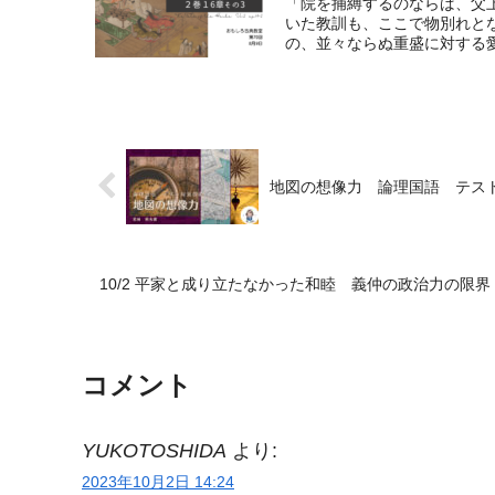
「院を捕縛するのならば、父
いた教訓も、ここで物別れと
の、並々ならぬ重盛に対する愛
地図の想像力 論理国語 テス
10/2 平家と成り立たなかった和睦 義仲の政治力の限界
コメント
YUKOTOSHIDA
より:
2023年10月2日 14:24