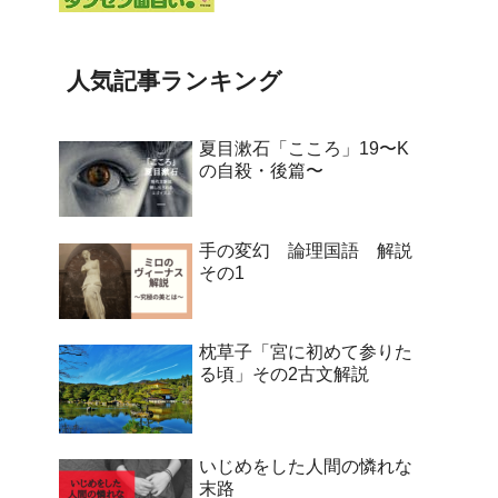
人気記事ランキング
夏目漱石「こころ」19〜K
の自殺・後篇〜
手の変幻 論理国語 解説
その1
枕草子「宮に初めて参りた
る頃」その2古文解説
いじめをした人間の憐れな
末路