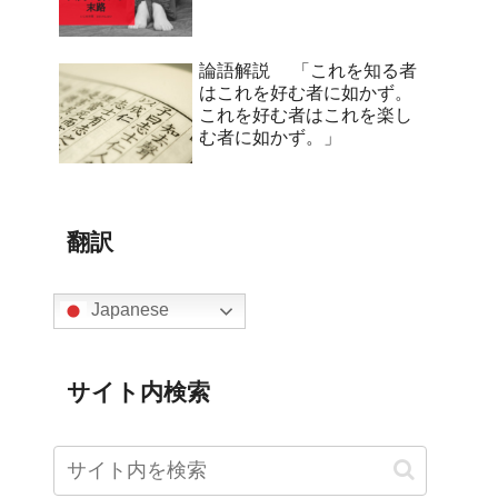
論語解説 「これを知る者
はこれを好む者に如かず。
これを好む者はこれを楽し
む者に如かず。」
翻訳
Japanese
サイト内検索