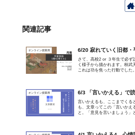
関連記事
6/20 寂れていく旧都
オンライン授業用
さて、高校2 or ３年生で
く様子から描かれます。桓武
これは功を焦った行動でした。
6/3 「言いかえる」
オンライン授業用
言いかえるも、ここまでくる
も、文章ってこの「言いかえ
と。「意見を言いましょう」と
4/1 言いかえる4 心