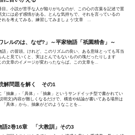
番目。小説が苦手な人が陥りがちなのが、この心の言葉を記述で置
話文には必ず感情がある。とんな気持ちで、それを言っているの
れを考えてみる。練習してみましょう!文章 ...
キラワレルのは、なぜ?」～平家物語「祇園精舎」～
物語」の冒頭。けれど、このリズムの良い、ある意味とっても耳当
ちんと見ていくと、実はとんでもないものの塊だったりします
の文章のイメージが変わったならば。この文章を...
で読解問題を解く その1
に「抽象」-「具体」-「抽象」というサンドイッチ型で書かれてい
(説明文)内容が難しくなるだけで、構造や結論が書いてある場所は
「具体」から、抽象がどのようなことを...
家物語2巻16章 「大教訓」その3