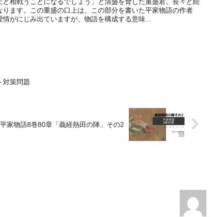
上と相戦うことになるでしょう」と清盛を脅した重盛君。長々と続
なります。この重盛の口上は、この部分を書いた平家物語の作者
情がにじみ出ていますが、物語を構成する意味...
ト対策問題
 平家物語8巻80章「義経熱田の陣」その2