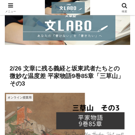
メニュー
検索
2/26 文章に残る義経と坂東武者たちとの
微妙な温度差 平家物語9巻85章「三草山」
その3
オンライン授業用