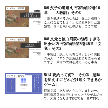
色濃く出るのがとても面白く、逆に言う
のならばその「京の常識」を義仲が知ら
8/9 父子の道違え 平家物語2巻16
オンライン授業用
ずに都に入ってしまったこ...
章 「大教訓」その3
「院を捕縛するのならば、父上と相戦う
ことになるでしょう」と清盛を脅した重
盛君。長々と続いた教訓も、ここで物別
れとなります。この重盛の口上は、この
部分を書いた平家物語の作者の、並々な
らぬ重盛に対する愛情がにじみ出ていま
8/8 文覚と後白河院の強引すぎる
オンライン授業用
すが、物語を構成する意味...
出会い方 平家物語第5巻46章「文
覚」その2
「事実は小説よりも奇なり」という英国
の詩人バイロンの言葉はあまりにも有名
ですが、最近の大河を見ていると本当に
そう思ってしまいます。そんなこと、あ
るか!!と思わずにはいられない記述が古典
を読んでいると多く見つけられるのです
5/14 要約って何? その➁ 意味
オンライン授業用
が、この文覚という人...
を変えずにどれだけ短くできるか
ゲーム!
授業参加、ありがとうございましたー。
要約授業２回目!!ちょっとレベルが上がっ
て、大変になります(笑)でも、基本的な手
順は同じで、「述語を見つけて、主語を
対応させ、意味を通じる文章に整える」