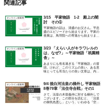
関連記事
3/15 平家物語 1-2 殿上の闇
オンライン授業用
討 その➀
平家物語の話は、清盛のお父さん。平忠
盛のエピソードから始まります。平家の
発展は、鳥羽院への寄進から始まりまし
た。得長寿院という御願寺を建立し、三
十三間堂を建て、1001体の仏を据える。
ものすごい規模です。中央に、一体。左
3/23 「えらい人がキラワレルの
オンライン授業用
右両脇に、500体の...
は、なぜ?」～平家物語「祇園精
舎」～
あまりにも有名過ぎる「平家物語」の冒
頭。けれど、このリズムの良い、ある意
味とっても耳当たりの良い文章は、内容
をきちんと見ていくと、実はとんでもな
いものの塊だったりします（笑）授業の
最初と最後で、この文章のイメージが変
9/4 後白河法皇の梯外し 平家物語
オンライン授業用
わったならば。この文章を...
8巻79章「法住寺合戦」その1
さて、法皇の木曾義仲に対する梯外しで
ございます。この部分を読むと、「法皇
の御気色悪し」という、いわゆる『空気
を読む』「忖度」的な日本社会が明確に