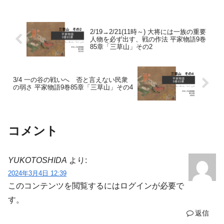
その過程で、いらない部分を消す作業
に、助詞や助動詞を...
2/19→2/21(11時～) 大将には一族の重要
人物を必ず出す、戦の作法 平家物語9巻
85章「三草山」その2
3/4 一の谷の戦いへ 否と言えない民衆
の弱さ 平家物語9巻85章「三草山」その4
コメント
YUKOTOSHIDA
より:
2024年3月4日 12:39
このコンテンツを閲覧するにはログインが必要で
す。
返信