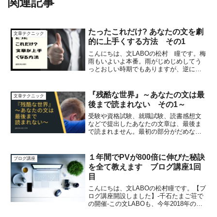
関連記事
たったこれだけ? あなたの文を劇
文章テクニック
的に上手くする方法 その1
こんにちは、文LABOの松村 瞳です。梅
雨もいよいよ本番。雨がじめじめしてう
っとおしい時期でもありますが、逆に言
うなら夏の前のほんのひととき。朝晩の
涼しい風に癒される時期でもあります。
個人的に雨は大好き。雨の音を聴きなが
『残酷な世界』～あなたの文は最
文章テクニック
らの読書は最高です。...
後まで読まれない その1～
受験や資格試験、就職試験、読書感想文
などで提出したあなたの文章は、最後ま
で読まれません。最初の部分がだめなら
ば、数秒で不合格になります。最後まで
読まれることはない。そう覚悟して、文
章を書かなければなりません。その理由
１年間でPVが800倍に伸びた秘訣
ブログ講座
を、説明します。
を全て教えます ブログ講座1回
目
こんにちは、文LABOの松村瞳です。【ブ
ログ講座開設しました】-千石たまご荘で
の開催-この文LABOも、今年2018年の６
月で開設１年を迎えました。振り返って