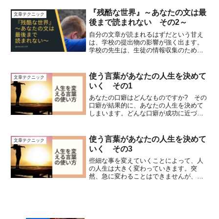
みれば、はるか遠くに来たもんだ……
（笑）１年間、毎日更新を続けるぞ!!と誓
『残酷な世界』～あなたの文は最
文章テクニック
って、コ...
後まで読まれない その2～
自分の文章が読まれるはずだという甘え
は、学校の提出物の影響が強く出ます。
学校の先生は、生徒の情報収集のために
読みますが、受験の場合、落とすかどう
かという判定で読むので、落とすと決め
たら、もう二度と読まないのです。その
使う言葉があなたの人生を決めて
文章テクニック
事実をしっかりと把握しましょう。
いく その1
あなたの口癖はどんなものですか? その
口癖が結果的に、あなたの人生を決めて
しまいます。どんな口癖が成功に近づ
き、どんな口癖が失敗につながるのか。
それを解説します。
使う言葉があなたの人生を決めて
文章テクニック
いく その3
些細な事を変えていくことによって、人
の人生は大きく変わっていきます。突
然、急に変わることはできませんが、言
葉を変えることはできる。そこからま
ず、始めてください。