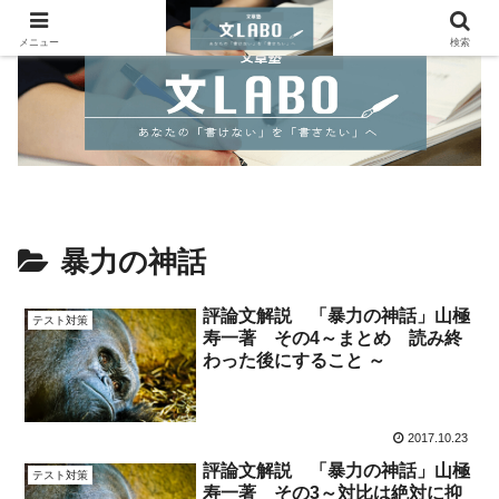
メニュー
検索
暴力の神話
評論文解説 「暴力の神話」山極
テスト対策
寿一著 その4～まとめ 読み終
わった後にすること ～
2017.10.23
評論文解説 「暴力の神話」山極
テスト対策
寿一著 その3～対比は絶対に抑