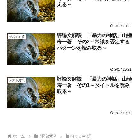
える～
2017.10.22
評論文解説 「暴力の神話」山極
テスト対策
寿一著 その2～常識を否定する
パターンを読み取る～
2017.10.21
評論文解説 「暴力の神話」山極
テスト対策
寿一著 その1～タイトルを読み
取る～
2017.10.20
ホーム
評論解説
暴力の神話