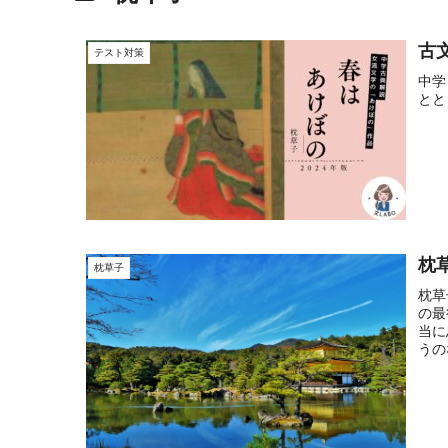
古
テスト対策
中学
とと
枕
枕草子
枕草
の最
当に
うの