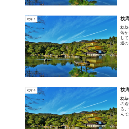
枕
枕草子
枕草
落か
して
達の
枕
枕草子
枕草
の途
る、
んで