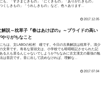
にも、「すさまじきもの」「にくきもの」「ありがたきもの」
つくしきもの」「うれしきもの」など、色々あります...
2017.12.05
文解説～枕草子『春はあけぼの』～プライドの高い
がやりがちなこと
にちは、文LABOの松村 瞳です。今日の古典解説は枕草子。清少
の文章です。有名な冒頭文は、小学校でも暗唱暗記させられた記
ある人も居るんじゃないでしようか?ちなみに古文漢文の最強の勉
法は音読です。音に出して読めなければ、理解な...
2017.07.04