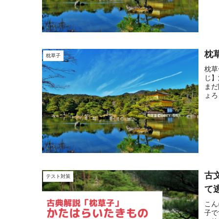
枕
枕草子
枕草
じ】
まだ
ょろ
古
テスト対策
て
こん
子で