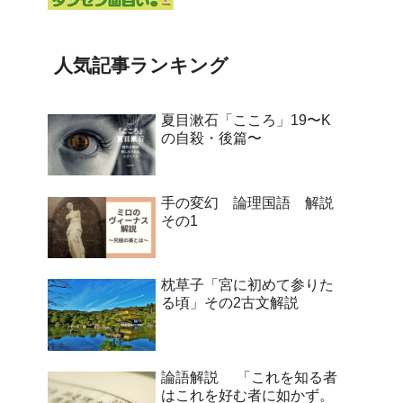
人気記事ランキング
夏目漱石「こころ」19〜K
の自殺・後篇〜
手の変幻 論理国語 解説
その1
枕草子「宮に初めて参りた
る頃」その2古文解説
論語解説 「これを知る者
はこれを好む者に如かず。