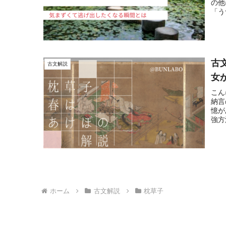
の他
「う
古
古文解説
女
こん
納言
憶が
強方
ホーム
古文解説
枕草子