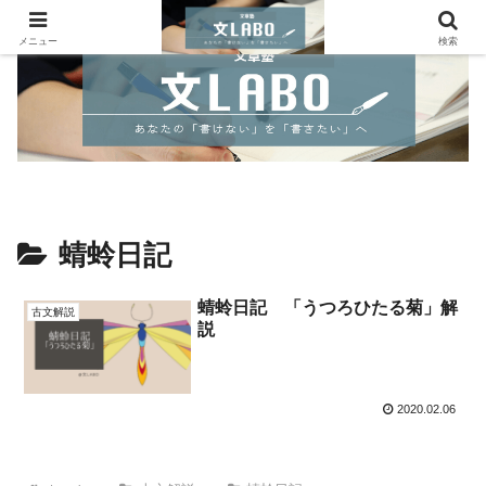
メニュー
検索
蜻蛉日記
蜻蛉日記 「うつろひたる菊」解
古文解説
説
2020.02.06