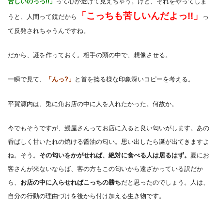
苦しいのっっ!!」
って心が透けて見えちゃう。けど、それをやってしま
「こっちも苦しいんだよっ!!」
うと、人間って鏡だから
っ
て反発されちゃうんですね。
だから、謎を作っておく。相手の頭の中で、想像させる。
一瞬で見て、
「んっ?」
と首を捻る様な印象深いコピーを考える。
平賀源内は、兎に角お店の中に人を入れたかった。何故か。
今でもそうですが、鰻屋さんってお店に入ると良い匂いがします。あの
香ばしく甘いたれの焼ける醤油の匂い。思い出したら涎が出てきますよ
ね。そう。
その匂いをかがせれば、絶対に食べる人は居るはず。
夏にお
客さんが来ないならば、客の方もこの匂いから遠ざかっている訳だか
ら、
お店の中に入らせればこっちの勝ち
だと思ったのでしょう。人は、
自分の行動の理由づけを後から付け加える生き物です。