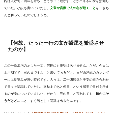
内は人が何に興味を持ち、どうやって動かすことが出来るのかを熟知し
ていた。小説も書いていたし、
文章や言葉で人の心が動くこと
を、きち
んと解っていたのでしょうね。
【何故、たった一行の文が鰻屋を繁盛させ
たのか】
この平賀源内の示した一文。何処にも説明はありません。ただ、今日は
土用期間で、丑の日ですよ、と書いてあるだけ。まだ西洋式のカレンダ
ーには馴染みが無い時代です。人々は、二十四節気と干支の組み合わせ
で日々を認識していたし、立秋まであと何日、という感覚で日付を考え
るのが身についていました。だから、丑の日、と言われても、
確かにそ
うだけど……
と、すぐ暦として認識は出来たんです。