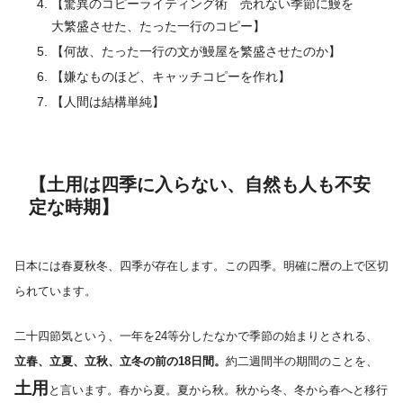
【驚異のコピーライティング術 売れない季節に鰻を
大繁盛させた、たった一行のコピー】
【何故、たった一行の文が鰻屋を繁盛させたのか】
【嫌なものほど、キャッチコピーを作れ】
【人間は結構単純】
【土用は四季に入らない、自然も人も不安
定な時期】
日本には春夏秋冬、四季が存在します。この四季。明確に暦の上で区切
られています。
二十四節気という、一年を24等分したなかで季節の始まりとされる、
立春、立夏、立秋、立冬の前の18日間。
約二週間半の期間のことを、
土用
と言います。春から夏。夏から秋。秋から冬、冬から春へと移行