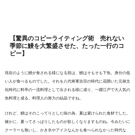
【驚異のコピーライティング術 売れない
季節に鰻を大繁盛させた、たった一行のコ
ピー】
現在のように鰻が食される様になる前は、鰻はそもそも下魚。身分の低
い人が食べるものでした。それを八代将軍吉宗の時代に花開いた元禄文
化時代に料亭の一流料理として出される様に成り、一躍江戸で大人気の
魚料理と成る。料理人の努力の結晶ですね。
けれど、鰻はそのこってりとした味の為、夏は避けられた食材でした。
確かに、夏ってさっぱりしたものが欲しくなりますものね。今みたいに
クーラーも無いし、かき氷やアイスなんかも食べられなかった時代な