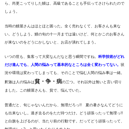
ら、尚更こってりした鰻は、高級であることも手伝ってさけられたので
しょう。
当時の鰻屋さんはほとほと困った。全く売れなくて、お客さんも来な
い。どうしよう。鰻の旬の十一月までは遠いけど、何とかこのお客さん
が来ないのをどうにかしないと、お店が潰れてしまう。
いつの世も、集客って大変なんだなと思う瞬間ですね。
科学技術がどれ
だけ進んでも、人間の悩みって基本的なところは全く変わってない。
状
況や環境は変わってしまっても、そのことで悩む人間の悩み事は一緒。
貧・争・病
釈迦は人の悩みは
の三つ。それ以外は無いと言い切り
ました。この鰻屋さんも、貧で、悩んでいた。
普通だと、旬じゃないんだから、無理だろっ!! 夏の暑さなんてどうに
も出来ないし。過ぎ去るのをただ待つだけ。どう頑張ったって無理っ!!
と白旗を上げるのが、当たり前の行動です。だってどう頑張ったって、