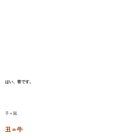
はい、答です。
子＝鼠
丑＝牛