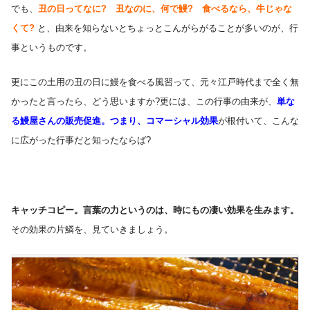
でも、
丑の日ってなに? 丑なのに、何で鰻? 食べるなら、牛じゃな
くて?
と、由来を知らないとちょっとこんがらがることが多いのが、行
事というものです。
更にこの土用の丑の日に鰻を食べる風習って、元々江戸時代まで全く無
かったと言ったら、どう思いますか?更には、この行事の由来が、
単な
る鰻屋さんの販売促進。つまり、コマーシャル効果
が根付いて、こんな
に広がった行事だと知ったならば?
キャッチコピー。言葉の力というのは、時にもの凄い効果を生みます。
その効果の片鱗を、見ていきましょう。