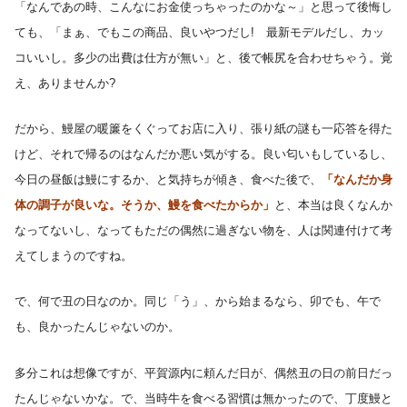
「なんであの時、こんなにお金使っちゃったのかな～」と思って後悔し
ても、「まぁ、でもこの商品、良いやつだし! 最新モデルだし、カッ
コいいし。多少の出費は仕方が無い」と、後で帳尻を合わせちゃう。覚
え、ありませんか?
だから、鰻屋の暖簾をくぐってお店に入り、張り紙の謎も一応答を得た
けど、それで帰るのはなんだか悪い気がする。良い匂いもしているし、
今日の昼飯は鰻にするか、と気持ちが傾き、食べた後で、
「なんだか身
体の調子が良いな。そうか、鰻を食べたからか」
と、本当は良くなんか
なってないし、なってもただの偶然に過ぎない物を、人は関連付けて考
えてしまうのですね。
で、何で丑の日なのか。同じ「う」、から始まるなら、卯でも、午で
も、良かったんじゃないのか。
多分これは想像ですが、平賀源内に頼んだ日が、偶然丑の日の前日だっ
たんじゃないかな。で、当時牛を食べる習慣は無かったので、丁度鰻と