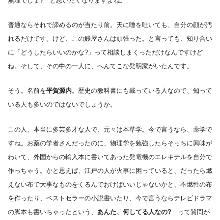
無理でしょ? と思いたくなりますよね。
普通ならそれで諦めるのが当たり前。天に唾を吐いても、自分の顔が汚
れるだけです。けど、この鰻屋さんは頑張った。と言っても、知り合い
に「どうしたらいいのかな?」って相談しまくっただけなんですけど
ね。そして、その中の一人に、へんてこな発明家がいたんです。
そう。名前を
平賀源内
。歴史の教科書にも載っている人なので、知って
いる人も多いのではないでしょうか。
この人、本当に多芸多才な人で、元々は本草学。今で言うなら、薬学で
すね。お薬の学者さんだったのに、物理学を勉強したらそっちに興味が
わいて、外国からの輸入本に書いてあった発電機のエレキテルを自分で
作っちゃう。かと思えば、江戸の人が火事に困っていると、だったら燃
えない布で大事なものをくるんでおけばいいじゃないかと、不燃性の布
を作ったり、ベストセラーの小説書いたり、今で言うならテレビドラマ
の脚本も書いちゃったという、
あんた、何してる人なの?
って質問が