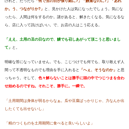
けれど、だったら
「何で丑の日が張り紙に?」「鰻屋なのに?」「あれ
か。う、つながりか?」
と、見かけた人は気になったでしょう。気にな
ったら、人間は何をするのか。謎があると、解きたくなる。気になるな
ら、店に入って訊けばいい。で、お店の人はこう応える。
「ええ、土用の丑の日なので、鰻でも召しあがって頂こうと思いまし
て」
と。
明確な答になっていません。でも、こじつけでも何でも、取り敢えず人
間って不透明なものでも理由を手に入れると
「へぇ、そうなのか」
と思
っちゃう。そして、
色々解らないことは勝手に頭の中でつじつまを合わ
せ始めるのですね。それこそ、勝手に。一瞬で。
「土用期間は身体が弱るからなぁ。瓜や豆腐ばっかりじゃ、力なんか出
したくても出せないし」
「精のつくものを土用期間に食べると良いらしいよ」