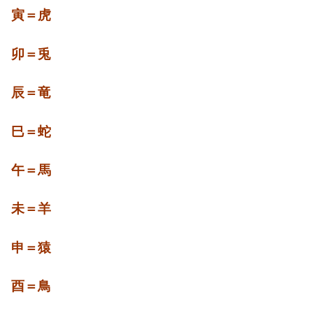
寅＝虎
卯＝兎
辰＝竜
巳＝蛇
午＝馬
未＝羊
申＝猿
酉＝鳥