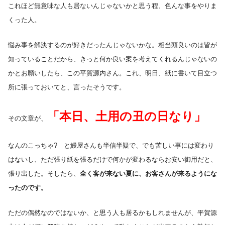
これほど無意味な人も居ないんじゃないかと思う程、色んな事をやりま
くった人。
悩み事を解決するのが好きだったんじゃないかな。相当頭良いのは皆が
知っていることだから、きっと何か良い案を考えてくれるんじゃないの
かとお願いしたら、この平賀源内さん。これ、明日、紙に書いて目立つ
所に張っておいてと、言ったそうです。
「本日、土用の丑の日なり」
その文章が、
なんのこっちゃ? と鰻屋さんも半信半疑で、でも苦しい事には変わり
はないし、ただ張り紙を張るだけで何かが変わるならお安い御用だと、
張り出した。そしたら、
全く客が来ない夏に、お客さんが来るようにな
ったのです。
ただの偶然なのではないか、と思う人も居るかもしれませんが、平賀源