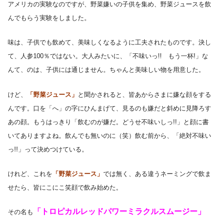
アメリカの実験なのですが、野菜嫌いの子供を集め、野菜ジュースを飲
んでもらう実験をしました。
味は、子供でも飲めて、美味しくなるように工夫されたものです。決し
て、人参100％ではない。大人みたいに、「不味いっ!! もう一杯!」な
んて、のは、子供には通じません。ちゃんと美味しい物を用意した。
けど、
「野菜ジュース」
と聞かされると、皆あからさまに嫌な顔をする
んです。口を「へ」の字にひんまげて、見るのも嫌だと斜めに見降ろす
あの顔。もうはっきり「飲むのが嫌だ。どうせ不味いしっ!!」と顔に書
いてありますよね。飲んでも無いのに（笑）飲む前から、「絶対不味い
っ!!」って決めつけている。
けれど、これを
「野菜ジュース」
では無く、ある違うネーミングで飲ま
せたら、皆にこにこ笑顔で飲み始めた。
「トロピカルレッドパワーミラクルスムージー」
その名も