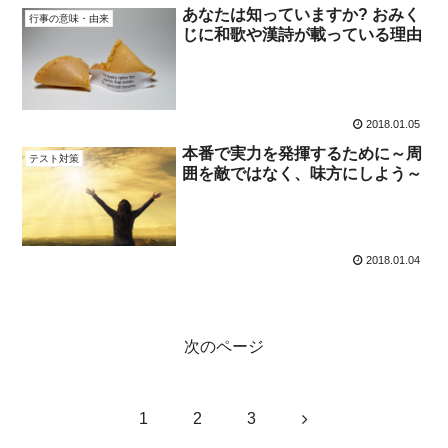
あなたは知っていますか? おみく
行事の意味・由来
じに和歌や漢詩が載っている理由
2018.01.05
本番で実力を発揮するために～周
テスト対策
囲を敵ではなく、味方にしよう～
2018.01.04
次のページ
次
1
2
3