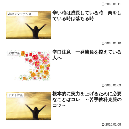
2018.01.11
辛い時は成長している時 楽をし
心のメンテナンス方法
ている時は落ちる時
2018.01.10
辛口注意 一発勝負を控えている
受験対策
人へ
2018.01.09
根本的に実力を上げるために必要
テスト対策
なことはコレ ～苦手教科克服の
コツ～
2018.01.08