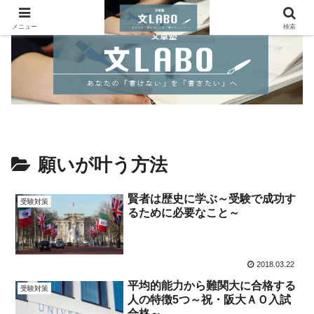
メニュー
検索
願いが叶う方法
賢者は歴史に学ぶ～受験で成功す
受験対策
るために必要なこと～
2018.03.22
平均的能力から難関大に合格する
受験対策
人の特徴5つ～祝・阪大ＡＯ入試
合格～