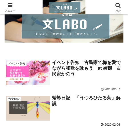
メニュー
検索
イベント告知 古民家で梅を愛で
イベント告知
ながら和歌を詠もう at 巣鴨 古
民家かのう
2020.02.07
蜻蛉日記 「うつろひたる菊」解
古文解説
説
2020.02.06