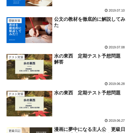
2019.07.10
公文の教材を徹底的に解説してみ
受験対策
た
2019.07.08
水の東西 定期テスト予想問題
テスト対策
解答
2019.06.28
水の東西 定期テスト予想問題
テスト対策
2019.06.27
漫画に夢中になる主人公 更級日
更級日記