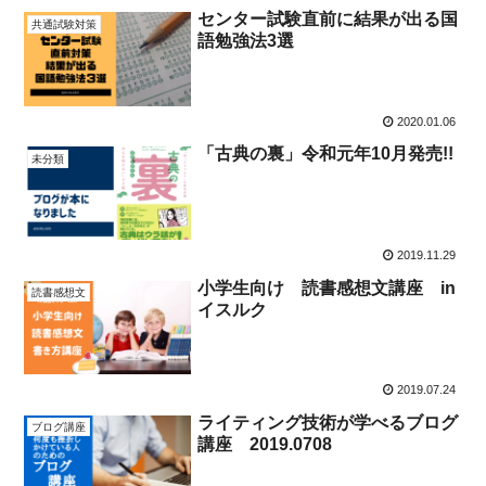
センター試験直前に結果が出る国
共通試験対策
語勉強法3選
2020.01.06
「古典の裏」令和元年10月発売!!
未分類
2019.11.29
小学生向け 読書感想文講座 in
読書感想文
イスルク
2019.07.24
ライティング技術が学べるブログ
ブログ講座
講座 2019.0708