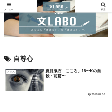
メニュー
検索
自尊心
夏目漱石「こころ」18〜Kの自
こころ
殺・前篇〜
2018.02.16