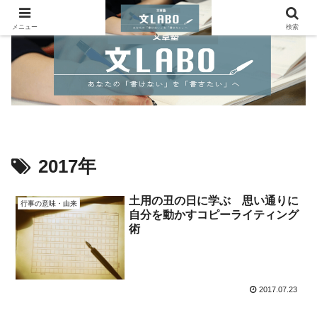
メニュー
検索
2017年
土用の丑の日に学ぶ 思い通りに
行事の意味・由来
自分を動かすコピーライティング
術
2017.07.23