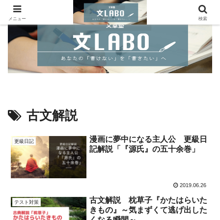
メニュー
検索
古文解説
漫画に夢中になる主人公 更級日
更級日記
記解説「『源氏』の五十余巻」
2019.06.26
古文解説 枕草子『かたはらいた
テスト対策
きもの』～気まずくて逃げ出した
くなる瞬間～