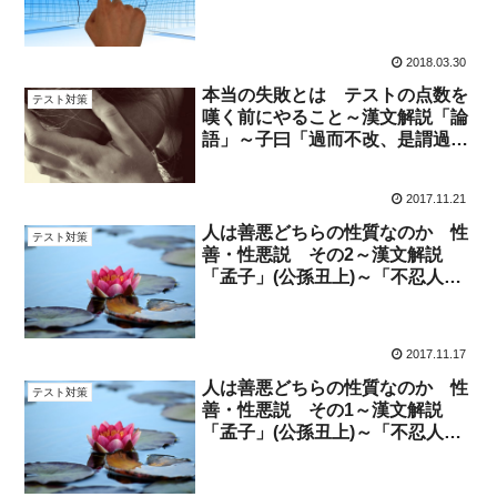
2018.03.30
本当の失敗とは テストの点数を
テスト対策
嘆く前にやること～漢文解説「論
語」～子曰「過而不改、是謂過
矣」
2017.11.21
人は善悪どちらの性質なのか 性
テスト対策
善・性悪説 その2～漢文解説
「孟子」(公孫丑上)～「不忍人之
心」
2017.11.17
人は善悪どちらの性質なのか 性
テスト対策
善・性悪説 その1～漢文解説
「孟子」(公孫丑上)～「不忍人之
心」