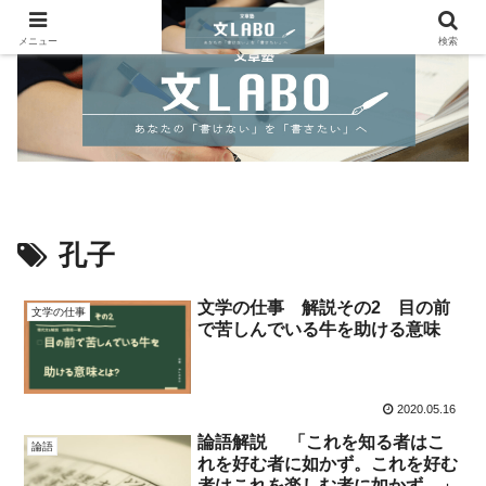
メニュー
検索
孔子
文学の仕事 解説その2 目の前
文学の仕事
で苦しんでいる牛を助ける意味
2020.05.16
論語解説 「これを知る者はこ
論語
れを好む者に如かず。これを好む
者はこれを楽しむ者に如かず。」