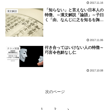
2017.11.16
「知らない」と言えない日本人の
漢文解説
特徴、～漢文解説「論語」～子曰
く「由、なんじに之を知るを誨ん
か」
2017.11.06
付き合ってはいけない人の特徴～
テスト対策
巧言令色鮮なし仁
2017.10.08
次のページ
次
1
2