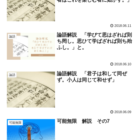
2018.06.11
論語解説 「学びて思はざれば則
論語
ち罔し。思ひて学ばざれば則ち殆
ふし。」と。
2018.06.10
論語解説 「君子は和して同ぜ
論語
ず。小人は同じて和せず」
2018.06.09
可能無限 解説 その7
可能無限