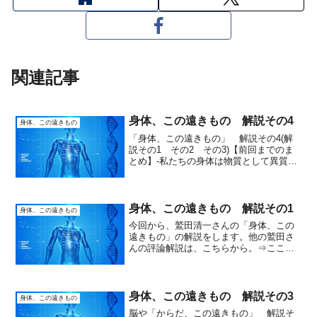
関連記事
身体、この遠きもの 解説その4
身体、この遠きもの
「身体、この遠きもの」 解説その4(解
説その1 その2 その3)【前回までのま
とめ】-私たちの身体は物質として異質な
もの-精神との対比ではなく、「物質」と
して捉えた時、私たちの身体はとても異
質な面を持っています。不思議なのは、
この「異質性」...
身体、この遠きもの 解説その1
身体、この遠きもの
今回から、鷲田清一さんの「身体、この
遠きもの」の解説をします。他の鷲田さ
んの評論解説は、こちらから。⇒こころ
は見える? 解説その1こころの次は、身
体です。同じ評論家や哲学者の論調を比
べて読んでみると、より理解が深まるの
で、読むと面白いですよ...
身体、この遠きもの 解説その3
身体、この遠きもの
脳や「からだ、この遠きもの」 解説そ