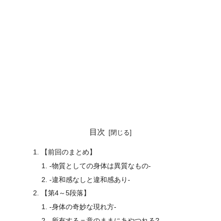
目次
【前回のまとめ】
-物質としての身体は異質なもの-
-違和感なしと違和感あり-
【第4～5段落】
-身体の奇妙な現れ方-
-所有する＝意のままにあやつれる?-