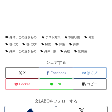
身体、この遠きもの
テスト対策
乖離状態
可塑
現代文
現代文B
解説
評論
身体
身体、この遠きもの
身体一般
高校
鷲田清一
シェアする
X
Facebook
はてブ
Pocket
LINE
コピー
文LABOをフォローする