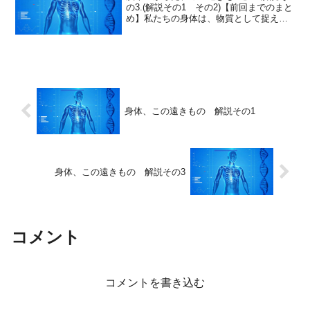
の3.(解説その1 その2)【前回までのまと
め】私たちの身体は、物質として捉えた
場合、とてつもなく異質です。その異質
さを2つ。具体的に取り上げてみまし
た。-調子がいい時は透明な身体-身体は本
当に不思議なも...
身体、この遠きもの 解説その1
身体、この遠きもの 解説その3
コメント
コメントを書き込む