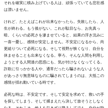
それを確実に積み上げている人は、頑張っていても悲壮感
は漂いません。
けれど、たとえばこれが出来なかったら。失敗したら、人
生が終わる。もう後がない。これが駄目なら、お先真っ
暗。くらいの必死さを滲ませていると、結果の浮き沈みに
一喜一憂し、感情が安定しません。不安定になるから、尚
更縋りついて必死になる。そして視野が狭くなり、自分を
休ませることも出来なくなる。寧ろ、そんな人間を利用し
ようとする人間達の思惑にも、気が付けなくなってくる。
詐欺に引っかかる人や、通常だったら騙されないような人
があっさり無意味なものに騙されてしまうのは、大抵この
感情が揺れ動いている時です。
必死な時は、不安定です。そして安定を求めて、救いの手
を探してしまう。そして捕まえたら決して放そうとしなく
なる。それこそ、他人を引きずり降ろしてでも、自分が助