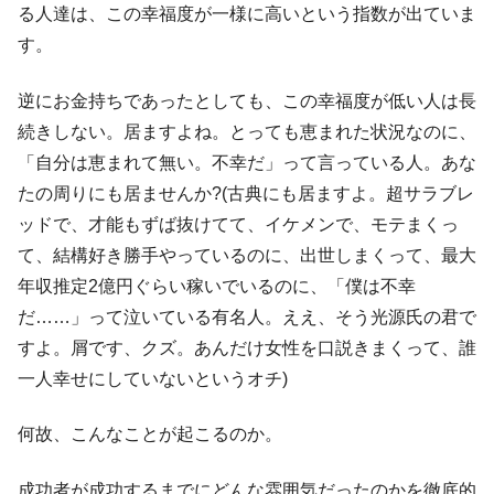
る人達は、この幸福度が一様に高いという指数が出ていま
す。
逆にお金持ちであったとしても、この幸福度が低い人は長
続きしない。居ますよね。とっても恵まれた状況なのに、
「自分は恵まれて無い。不幸だ」って言っている人。あな
たの周りにも居ませんか?(古典にも居ますよ。超サラブレ
ッドで、才能もずば抜けてて、イケメンで、モテまくっ
て、結構好き勝手やっているのに、出世しまくって、最大
年収推定2億円ぐらい稼いでいるのに、「僕は不幸
だ……」って泣いている有名人。ええ、そう光源氏の君で
すよ。屑です、クズ。あんだけ女性を口説きまくって、誰
一人幸せにしていないというオチ)
何故、こんなことが起こるのか。
成功者が成功するまでにどんな雰囲気だったのかを徹底的