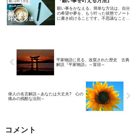
『願い事を叶える方法』
願いが叶う方法
願い事をかなえる、簡単な方法は、自分
の希望や夢を、もう叶った状態でノート
に書き続けることです。不思議なこと
に、それだけで実現する率がぐっと上が
る事実を説明します。
平家物語に見る、改竄された歴史 古典
解説『平家物語』～冒頭～
偉人の名言解説～あなたは大丈夫? 心の
痛みの残酷な法則～
コメント