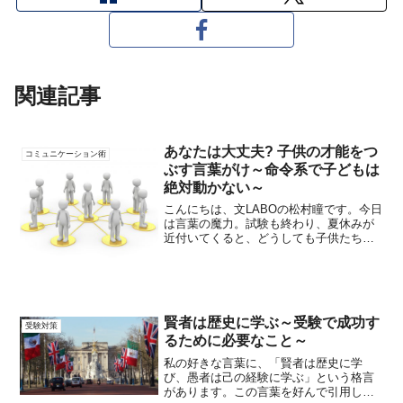
関連記事
あなたは大丈夫? 子供の才能をつ
コミュニケーション術
ぶす言葉がけ～命令系で子どもは
絶対動かない～
こんにちは、文LABOの松村瞳です。今日
は言葉の魔力。試験も終わり、夏休みが
近付いてくると、どうしても子供たちに
言いたくなる台詞があります。特に遊ん
でいる子供には、言いたくなる言葉とい
うものがあります。「宿題は?」「勉強し
なさいっ!!」「あ...
賢者は歴史に学ぶ～受験で成功す
受験対策
るために必要なこと～
私の好きな言葉に、「賢者は歴史に学
び、愚者は己の経験に学ぶ」という格言
があります。この言葉を好んで引用した