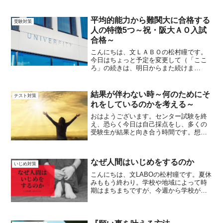
人は、初代ドイツ帝国宰相。鉄のビスマ
ルクで有名な、オットー・フォン・ビス
マルク。愚者。つまり、愚か者は自分の
平均的能力から難関大に合格する
受験対策
経験したことだけで、学べる...
人の特徴5つ～祝・阪大ＡＯ入試
合格～
こんにちは、文ＬＡＢＯの松村瞳です。
今日はちょっと予定を変更して（「ここ
ろ」の続きは、明日からまた続けま
す。）嬉しい合格報告が届いたので、合
格する人の特徴を5つ、まとめてみたいと
思います。本日、２月7日に合格通知を貰
結果が伴わない時～何のためにそ
テスト対策
ったのは、大阪大学のＡＯ...
れをしているのかを考える～
おはようございます。センター試験を終
え、恐らく今日は自己採点をし、多くの
受験生が結果と向き合う時間です。想定
内の結果を迎えた人もいれば、惨憺たる
結果と直面する人もいるでしょう。高校
受験や就職試験などでも、結果が明確に
なぜ人間はいじめをするのか
出、それが自分の望むもの...
いじめ対策
こんにちは、文LABOの松村瞳です。夏休
みももう終わり。学校や地域によって時
期はまちまちですが、今週から学校が開
始し、新学期が始まります。そして、夏
休みが終わった9月が、最もいじめによる
不登校が多くなる時期でもあります。当
然、と言えば、当然...