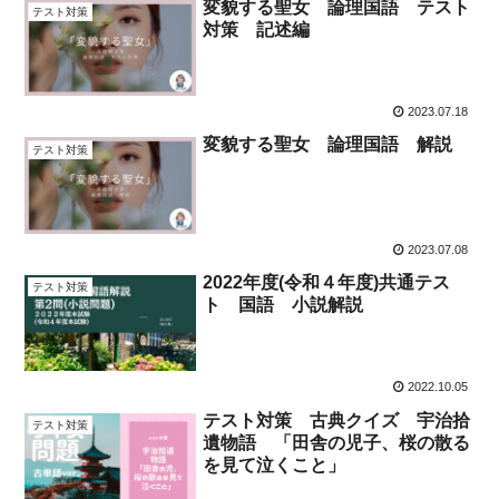
変貌する聖女 論理国語 テスト
テスト対策
対策 記述編
2023.07.18
変貌する聖女 論理国語 解説
テスト対策
2023.07.08
2022年度(令和４年度)共通テス
テスト対策
ト 国語 小説解説
2022.10.05
テスト対策 古典クイズ 宇治拾
テスト対策
遺物語 「田舎の児子、桜の散る
を見て泣くこと」