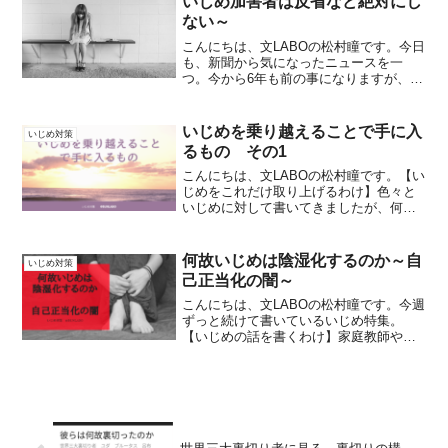
いじめ加害者は反省など絶対にし
ない～
こんにちは、文LABOの松村瞳です。今日
も、新聞から気になったニュースを一
つ。今から6年も前の事になりますが、滋
賀県大津市のある中学校で、とても痛ま
しい事件が起こりました。当時、たった
13歳の少年が、学校での同級生によるい
いじめを乗り越えることで手に入
いじめ対策
じめにより、自殺し...
るもの その1
こんにちは、文LABOの松村瞳です。【い
じめをこれだけ取り上げるわけ】色々と
いじめに対して書いてきましたが、何故
こんなにも書いているかというと、私自
身、いじめられっ子だった経験があるか
らです。今出逢う生徒達やご両親などに
何故いじめは陰湿化するのか～自
いじめ対策
この話をすると、「全...
己正当化の闇～
こんにちは、文LABOの松村瞳です。今週
ずっと続けて書いているいじめ特集。
【いじめの話を書くわけ】家庭教師や塾
講師を務める中、「学校に行けない子
供」たちに、私はとても多く出会ってき
ました。その中で、本来学校にちゃんと
行って、楽しく過ごしてい...