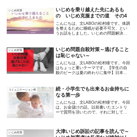
いじめを乗り越えた先にあるも
いじめ対策
の いじめ克服までの道 その4
こんにちは、文LABOの松村瞳です。体調
を整えるために睡眠が必要不可欠、とい
うお話をしました。いじめの問題解決を
行おうとする時、これは御家族も含めて
なのですが、皆が皆。緊張状態に陥って
います。「どうにかしたい」その気持ち
いじめ問題自殺対策～逃げること
いじめ対策
が強いために、肩の力...
は恥じゃない～
こんにちは、文LABOの松村瞳です。今回
はちょっと重いテーマです。【学生の自
殺のピークは夏の終わりに集中】日本は
自殺大国、と言われているほど自殺が多
い国なのですが、社会人の自殺が冬に集
中していることに比べ、学生の自殺は8月
続・小学生でも出来るお金持ちに
コミュニケーション術
の終わりから、9月...
なる第一歩
こんにちは、文LABOの松村瞳です。今回
は、お金儲けの話。以前書いたエントリ
ーで質問を頂いたので、それに対しての
解答とプラスαを書きたいと思います。個
人的にもっとお金のことは話すべきだと
思っています。日本人って節約すること
大津いじめ訴訟の記事を読んで～
に関してはとっても...
いじめ対策