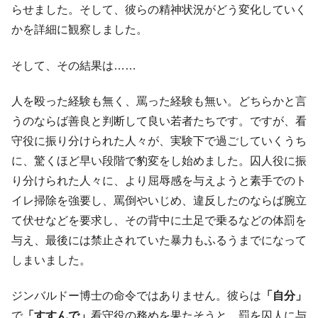
らせました。そして、彼らの精神状況がどう変化していく
かを詳細に観察しました。
そして、その結果は……
人を殴った経験も無く、罵った経験も無い。どちらかと言
うのならば善良と判断して良い若者たちです。ですが、看
守役に振り分けられた人々が、実験下で過ごしていくうち
に、驚くほど早い段階で豹変をし始めました。囚人役に振
り分けられた人々に、より屈辱感を与えようと素手でのト
イレ掃除を強要し、罵倒やいじめ、違反したのならば腕立
て伏せなどを要求し、その背中に土足で乗るなどの体罰を
与え、最後には禁止されていた暴力もふるうまでになって
しまいました。
ジンバルドー博士の命令ではありません。彼らは
「自分」
で
「すすんで」
看守役の務めを果たそうと、罰を囚人に与