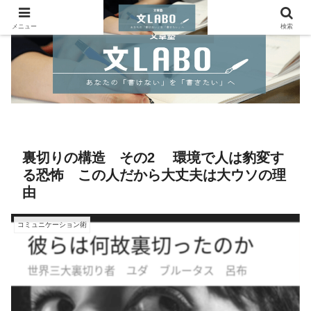
メニュー
検索
裏切りの構造 その2 環境で人は豹変す
る恐怖 この人だから大丈夫は大ウソの理
由
コミュニケーション術