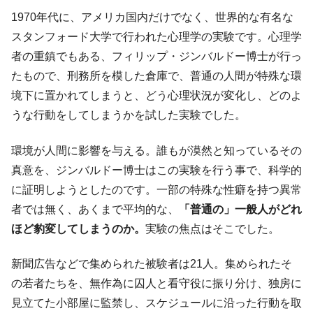
1970年代に、アメリカ国内だけでなく、世界的な有名な
スタンフォード大学で行われた心理学の実験です。心理学
者の重鎮でもある、フィリップ・ジンバルドー博士が行っ
たもので、刑務所を模した倉庫で、普通の人間が特殊な環
境下に置かれてしまうと、どう心理状況が変化し、どのよ
うな行動をしてしまうかを試した実験でした。
環境が人間に影響を与える。誰もが漠然と知っているその
真意を、ジンバルドー博士はこの実験を行う事で、科学的
に証明しようとしたのです。一部の特殊な性癖を持つ異常
者では無く、あくまで平均的な、
「普通の」一般人がどれ
ほど豹変してしまうのか。
実験の焦点はそこでした。
新聞広告などで集められた被験者は21人。集められたそ
の若者たちを、無作為に囚人と看守役に振り分け、独房に
見立てた小部屋に監禁し、スケジュールに沿った行動を取