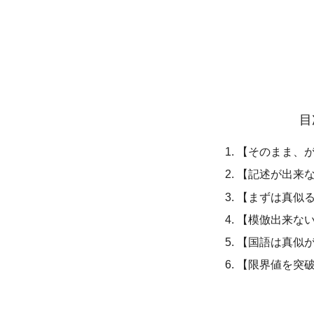
目
【そのまま、
【記述が出来
【まずは真似
【模倣出来な
【国語は真似
【限界値を突