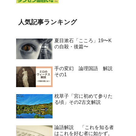
人気記事ランキング
夏目漱石「こころ」19〜K
の自殺・後篇〜
手の変幻 論理国語 解説
その1
枕草子「宮に初めて参りた
る頃」その2古文解説
論語解説 「これを知る者
はこれを好む者に如かず。