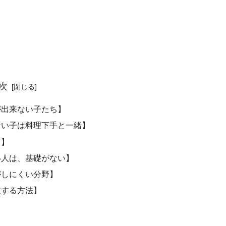
次
が出来ない子たち】
ない子は料理下手と一緒】
る】
い人は、基礎がない】
がしにくい分野】
破する方法】