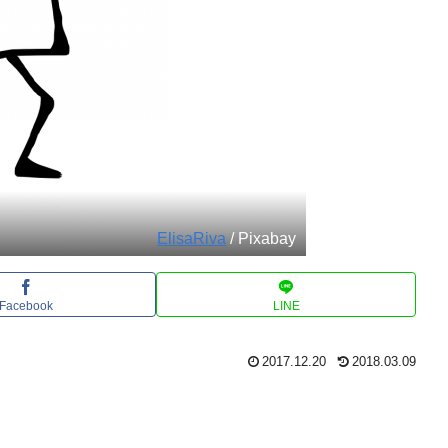
ElisaRiva
/ Pixabay
Facebook
LINE
2017.12.20
2018.03.09