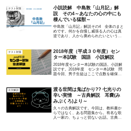
ありますが、そもそもどういった考え方
を「科学的」と言い表すのか。その基本
小説読解 中島敦「山月記」解
テスト対策
的な立場に沿って、推論の立て方を演繹
説 その4～あなたの心の中にも
と推測の二種類の考え方から、「科学的
棲んでいる猛獣～
な考え方」を学びます。そして、その考
え方の構造上、必ずしも100パーセント正
中島敦「山月記」解説その4 全体のまと
しい推論になるわけではないことを解説
めです。何かを自慢し威張る人の心は真
していきます。
逆であり、人から褒められたいという欲
求が膨らみ続けると、人を破壊してしま
うものだという小説の主題に迫ります。
2018年度（平成３０年度）セン
テスト対策
ター本試験 国語 小説解説
2018年度センター本試験の国語。小説解
説です。2018年度 センター本試験 問
題今回、男子生徒はここで点数を確保で
きなかった人が多かったように感じま
す。男子が弱いのは、女性主人公、そし
て恋愛もの、更に人の生き死が関わった
渡る世間は鬼ばかり?? 七光りの
古文解説
分野になると、途端...
辛い実情 ～古典解説 耳嚢(み
みぶくろ)より～
久々の古典解説です。今回は、教科書か
らではなく、ある問題集から。有名な歌
人一家の、ちょっと切ないお話。古典っ
て、書いてある内容を皆とても固いもの
として扱いがちなんですが、現代語訳に