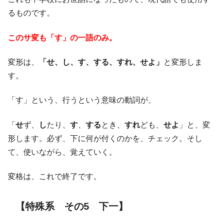
るものです。
このサ変も「す」の一語のみ。
変形は、
「せ、し、す、する、すれ、せよ」
と変形しま
す。
「す」という、行うという意味の動詞が、
「
せ
ず、
し
たり、
す
、
する
とき、
すれ
ども、
せよ
」と、変
形します。必ず、下に何が付くのかを、チェック。そし
て、使いながら、覚えていく。
変格は、これで終了です。
【特殊系 その5 下一】