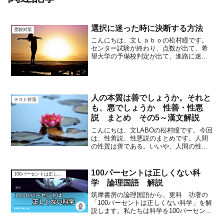
選択に迷った時に決断する方法
受験対策
こんにちは、文Ｌａｂｏの松村瞳です。
センター試験が終わり、点数が出て、希
望大学の予備校判定が出て、進路に迷っ
ている人は多いでしょう。大学生でも、
そろそろ就職活動を始めている人がいる
時期です。どの会社にするのか。また
は、どの大学にするのか。進...
人の本質は善でしょうか。それと
テスト対策
も、悪でしょうか 性善・性悪
説 まとめ その5～漢文解説
こんにちは、文LABOの松村瞳です。今回
は、性善説、性悪説のまとめです。人間
の性質は善である。いいや、人間の性質
は悪である、とした二つの考え方を紹介
しました。→参照 人は善悪どちらの性
質なのか 性善・性悪説 その1～漢文解
100パーセントは正しくない科
100パーセントは正しくない科学
説「孟子」(公孫丑...
学 論理国語 解説
筑摩書房の論理国語から、更科 功著の
「100パーセントは正しくない科学」を解
説します。私たちは科学を100パーセント
正しいものだと思い込んでしまう傾向が