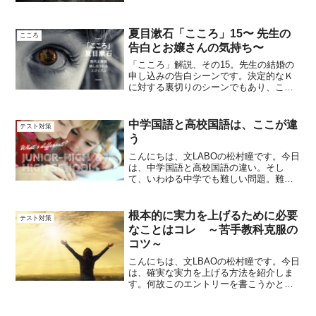
りませんし、気温が上がらないとプール
やかき氷も楽しめないし。辛さの後には
楽しみが待っていると思って、今日も張
夏目漱石「こころ」15〜 先生の
こころ
り切ってまいり...
告白とお嬢さんの気持ち〜
「こころ」解説、その15。先生の結婚の
申し込みの告白シーンです。決定的なＫ
に対する裏切りのシーンでもあり、この
告白が数十年後。今の先生を殺してしま
う原因のひとつとなる、行動でもありま
す。そして、この遺書は先生が昔の出来
中学国語と高校国語は、ここが違
テスト対策
事を思い出しながら書い...
う
こんにちは、文LABOの松村瞳です。今日
は、中学国語と高校国語の違い。そし
て、いわゆる中学でも難しい問題。難題
と言われている模試や、初めて読んだ文
章で上手く解けない人に、足りない技術
を解説します。【抽象と具体】国語の課
根本的に実力を上げるために必要
テスト対策
題。それは、高校受験の...
なことはコレ ～苦手教科克服の
コツ～
こんにちは、文LBAOの松村瞳です。今日
は、確実な実力を上げる方法を紹介しま
す。何故このエントリーを書こうかと思
った切っ掛けは、新年明けて、受験生の
生徒から嬉しい報告を聞いたからです。