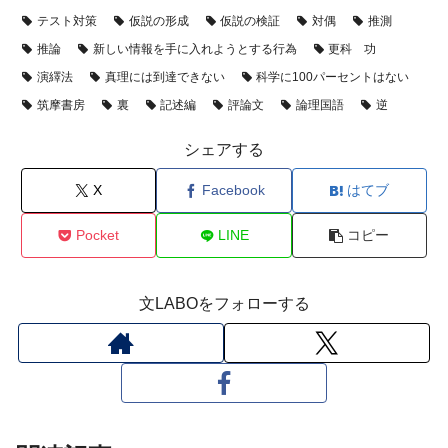
テスト対策
仮説の形成
仮説の検証
対偶
推測
推論
新しい情報を手に入れようとする行為
更科 功
演繹法
真理には到達できない
科学に100パーセントはない
筑摩書房
裏
記述編
評論文
論理国語
逆
シェアする
X
Facebook
はてブ
Pocket
LINE
コピー
文LABOをフォローする