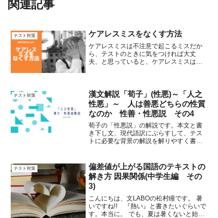
関連記事
ケアレスミスをなくす方法
テスト対策
ケアレスミスは不注意で起こるミスだか
ら、テストのときに気をつければ大丈
夫、と思っていると、ケアレスミスは一
生直りません。けれど、ケアレスミスが
なくなる対策法も確実にあります。具体
的な実践法と、対策法を説明します。
漢文解説「荀子」(性悪)～「人之
テスト対策
性悪」～ 人は善悪どちらの性質
なのか 性善・性悪説 その4
荀子の「性悪説」の解説です。本文と書
き下し文、現代語訳にぷらすして、テス
トに必要な背景の解説を解りやすく書い
てます。
偏差値が上がる国語のテキストの
テスト対策
解き方 因果関係(中学生編 その
3)
こんにちは、文LABOの松村瞳です。 暑
いですね!! 『熱い』と書きたいぐらいで
す。本当に。 でも、夏は暑くないと始ま